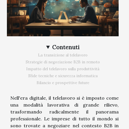
Contenuti
La transizione al telelavoro
Strategie di negoziazione B2B in remoto
Impatto del telelavoro sulla produttività
Sfide tecniche e sicurezza informatica
Bilancio e prospettive future
Nell'era digitale, il telelavoro si è imposto come
una modalità lavorativa di grande rilievo,
trasformando radicalmente il panorama
professionale. Le imprese di tutto il mondo si
sono trovate a negoziare nel contesto B2B in